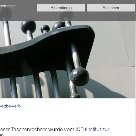
nnen aber
Akzeptieren
Ablehnen
Wettbewerb
Dieser Taschenrechner wurde vom
IQB
(
Institut zur
en.