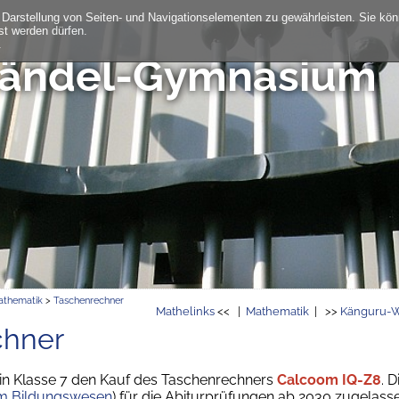
 Darstellung von Seiten- und Navigationselementen zu gewährleisten. Sie kö
st werden dürfen.
.
Händel-Gymnasium
thematik
>
Taschenrechner
Mathelinks
<< |
Mathematik
| >>
Känguru-
chner
 in Klasse 7 den Kauf des Taschenrechners
Calcoom IQ-Z8
. 
im Bildungswesen
) für die Abiturprüfungen ab 2030 zugelass