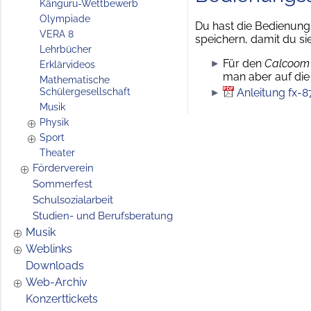
Känguru-Wettbewerb
Olympiade
Du hast die Bedienung
VERA 8
speichern, damit du sie
Lehrbücher
Für den
Calcoom
Erklärvideos
man aber auf die
Mathematische
Schülergesellschaft
Anleitung fx-
Musik
Physik
Sport
Theater
Förderverein
Sommerfest
Schulsozialarbeit
Studien- und Berufsberatung
Musik
Weblinks
Downloads
Web-Archiv
Konzerttickets