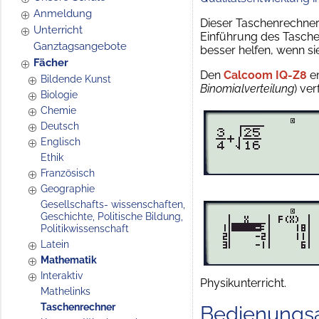
Anmeldung
Dieser Taschenrechner 
Unterricht
Einführung des Tasche
Ganztagsangebote
besser helfen, wenn s
Fächer
Den
Calcoom IQ-Z8
em
Bildende Kunst
Binomialverteilung
) ve
Biologie
Chemie
Deutsch
Englisch
Ethik
Französisch
Geographie
Gesellschafts- wissenschaften,
Geschichte, Politische Bildung,
Politikwissenschaft
Latein
Mathematik
Interaktiv
Physikunterricht.
Mathelinks
Taschenrechner
Bedienungsa