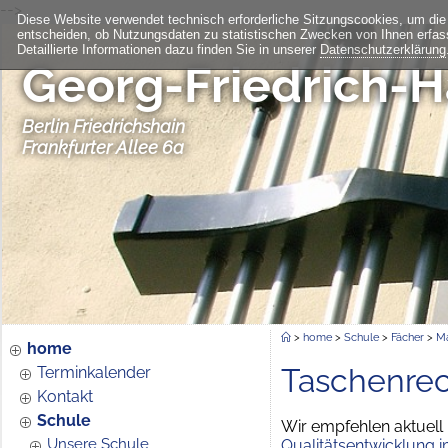
-->
Diese Website verwendet technisch erforderliche Sitzungscookies, um die
entscheiden, ob Nutzungsdaten zu statistischen Zwecken von Ihnen erfas
Detaillierte Informationen dazu finden Sie in unserer
Datenschutzerklärung
Georg-Friedrich-
Berlin Friedrichshain
Frankfurter Allee 6a
>
home
>
Schule
>
Fächer
>
Ma
home
Taschenre
Terminkalender
Kontakt
Schule
Wir empfehlen aktuell
Unsere Schule
Qualitätsentwicklung 