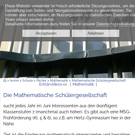
-->
Diese Website verwendet technisch erforderliche Sitzungscookies, um die
≡
Darstellung von Seiten- und Navigationselementen zu gewährleisten. Sie
Georg-Friedrich-Händel-Gymnasium
können aber entscheiden, ob Nutzungsdaten zu statistischen Zwecken vo
Berlin Friedrichshain
Ihnen erfasst werden dürfen.
Frankfurter Allee 6a
Detaillierte Informationen dazu finden Sie in unserer
Datenschutzerklärung
Akzeptieren
Ablehnen
>
home
>
Schule
>
Fächer
>
Mathematik
>
Mathematische Schülergesellschaft
Erklärvideos
<< |
Mathematik
|
Die Mathematische Schülergesellschaft
sucht jedes Jahr im Juni Interessenten aus den (künftigen)
Klassenstufen 7 (manchmal auch höher). Es gibt auch eine MSG-
Frühförderung (Kl. 5 & 6), so z.B. am Hertz-Gymnasium hier in der
Nähe.
Ziel ist die Förderung mathematisch interessierter und begabter