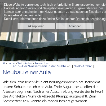
-->
Diese Website verwendet technisch erforderliche Sitzungscookies, um die
≡
Darstellung von Seiten- und Navigationselementen zu gewährleisten. Sie
Georg-Friedrich-Händel-Gymnasium
können aber entscheiden, ob Nutzungsdaten zu statistischen Zwecken vo
Berlin Friedrichshain
Ihnen erfasst werden dürfen.
Frankfurter Allee 6a
Detaillierte Informationen dazu finden Sie in unserer
Datenschutzerklärung
Akzeptieren
Ablehnen
>
home
>
Web-Archiv
>
Aulaneubau
2010 - Der Wassermann in der Mühle
<< |
Web-Archiv
|
Neubau einer Aula
Wie sich inzwischen vielleicht herumgesprochen hat, bekommt
unsere Schule endlich eine Aula. Ende August 2014 sollen die
Arbeiten beginnen. Nach einer Ausschreibung wurde der Entwurf
des Architekten Numrich Albrecht Klumpp ausgewählt. Zum
Sommerfest 2014 konnte ein Modell besichtigt werden.