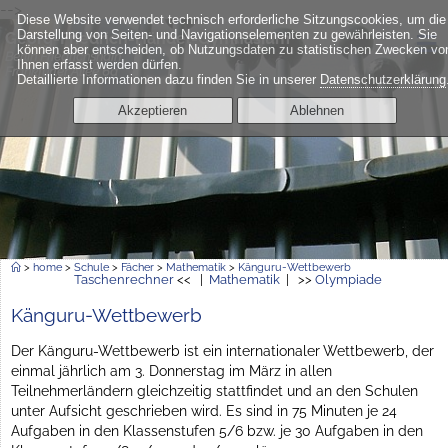
-->
Diese Website verwendet technisch erforderliche Sitzungscookies, um die
≡
Darstellung von Seiten- und Navigationselementen zu gewährleisten. Sie
Georg-Friedrich-Händel-Gymnasium
können aber entscheiden, ob Nutzungsdaten zu statistischen Zwecken vo
Berlin Friedrichshain
Ihnen erfasst werden dürfen.
Frankfurter Allee 6a
Detaillierte Informationen dazu finden Sie in unserer
Datenschutzerklärung
Akzeptieren
Ablehnen
>
home
>
Schule
>
Fächer
>
Mathematik
>
Känguru-Wettbewerb
Taschenrechner
<< |
Mathematik
| >>
Olympiade
Känguru-Wettbewerb
Der Känguru-Wettbewerb ist ein internationaler Wettbewerb, der
einmal jährlich am 3. Donnerstag im März in allen
Teilnehmerländern gleichzeitig stattfindet und an den Schulen
unter Aufsicht geschrieben wird. Es sind in 75 Minuten je 24
Aufgaben in den Klassenstufen 5/6 bzw. je 30 Aufgaben in den