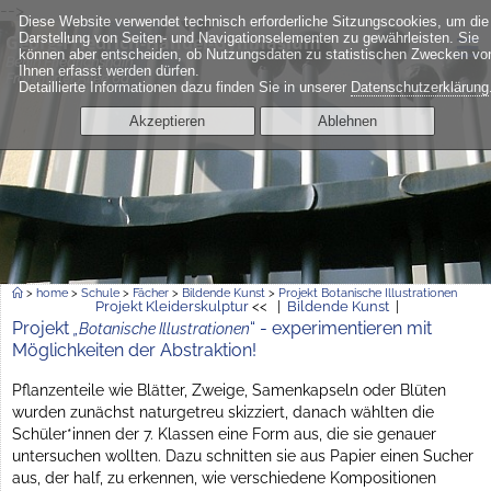
-->
Diese Website verwendet technisch erforderliche Sitzungscookies, um die
≡
Darstellung von Seiten- und Navigationselementen zu gewährleisten. Sie
Georg-Friedrich-Händel-Gymnasium
können aber entscheiden, ob Nutzungsdaten zu statistischen Zwecken vo
Berlin Friedrichshain
Ihnen erfasst werden dürfen.
Frankfurter Allee 6a
Detaillierte Informationen dazu finden Sie in unserer
Datenschutzerklärung
Akzeptieren
Ablehnen
>
home
>
Schule
>
Fächer
>
Bildende Kunst
>
Projekt Botanische Illustrationen
Projekt Kleiderskulptur
<< |
Bildende Kunst
|
Projekt
“ - experimentieren mit
„Botanische Illustrationen
Möglichkeiten der Abstraktion!
Pflanzenteile wie Blätter, Zweige, Samenkapseln oder Blüten
wurden zunächst naturgetreu skizziert, danach wählten die
Schüler*innen der 7. Klassen eine Form aus, die sie genauer
untersuchen wollten. Dazu schnitten sie aus Papier einen Sucher
aus, der half, zu erkennen, wie verschiedene Kompositionen