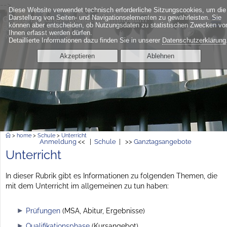
-->
Diese Website verwendet technisch erforderliche Sitzungscookies, um die
≡
Darstellung von Seiten- und Navigationselementen zu gewährleisten. Sie
Georg-Friedrich-Händel-Gymnasium
können aber entscheiden, ob Nutzungsdaten zu statistischen Zwecken vo
Berlin Friedrichshain
Ihnen erfasst werden dürfen.
Frankfurter Allee 6a
Detaillierte Informationen dazu finden Sie in unserer
Datenschutzerklärung
Akzeptieren
Ablehnen
>
home
>
Schule
>
Unterricht
Anmeldung
<< |
Schule
| >>
Ganztagsangebote
Unterricht
In dieser Rubrik gibt es Informationen zu folgenden Themen, die
mit dem Unterricht im allgemeinen zu tun haben:
Prüfungen
(MSA, Abitur, Ergebnisse)
Qualifikationsphase
(Kursangebot)