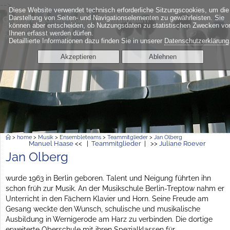
-->
Diese Website verwendet technisch erforderliche Sitzungscookies, um die
≡
Darstellung von Seiten- und Navigationselementen zu gewährleisten. Sie
Georg-Friedrich-Händel-Gymnasium
können aber entscheiden, ob Nutzungsdaten zu statistischen Zwecken vo
Berlin Friedrichshain
Ihnen erfasst werden dürfen.
Frankfurter Allee 6a
Detaillierte Informationen dazu finden Sie in unserer
Datenschutzerklärung
Akzeptieren
Ablehnen
>
home
>
Musik
>
Ensembleteams
>
Teammitglieder
>
Jan Olberg
Manuel Haase
<< |
Teammitglieder
| >>
Juliane Roever
Jan Olberg
wurde 1963 in Berlin geboren. Talent und Neigung führten ihn
schon früh zur Musik. An der Musikschule Berlin-Treptow nahm er
Unterricht in den Fächern Klavier und Horn. Seine Freude am
Gesang weckte den Wunsch, schulische und musikalische
Ausbildung in Wernigerode am Harz zu verbinden. Die dortige
erweiterte Oberschule mit ihren Spezialklassen für