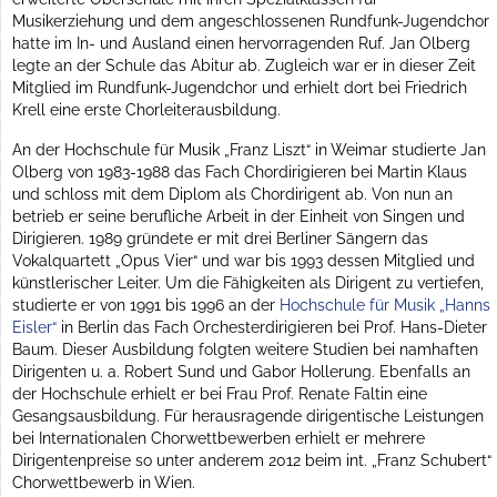
Musikerziehung und dem angeschlossenen Rundfunk-Jugendchor
hatte im In- und Ausland einen hervorragenden Ruf. Jan Olberg
legte an der Schule das Abitur ab. Zugleich war er in dieser Zeit
Mitglied im Rundfunk-Jugendchor und erhielt dort bei Friedrich
Krell eine erste Chorleiterausbildung.
An der Hochschule für Musik „Franz Liszt“ in Weimar studierte Jan
Olberg von 1983-1988 das Fach Chordirigieren bei Martin Klaus
und schloss mit dem Diplom als Chordirigent ab. Von nun an
betrieb er seine berufliche Arbeit in der Einheit von Singen und
Dirigieren. 1989 gründete er mit drei Berliner Sängern das
Vokalquartett „Opus Vier“ und war bis 1993 dessen Mitglied und
künstlerischer Leiter. Um die Fähigkeiten als Dirigent zu vertiefen,
studierte er von 1991 bis 1996 an der
Hochschule für Musik „Hanns
Eisler“
in Berlin das Fach Orchesterdirigieren bei Prof. Hans-Dieter
Baum. Dieser Ausbildung folgten weitere Studien bei namhaften
Dirigenten u. a. Robert Sund und Gabor Hollerung. Ebenfalls an
der Hochschule erhielt er bei Frau Prof. Renate Faltin eine
Gesangsausbildung. Für herausragende dirigentische Leistungen
bei Internationalen Chorwettbewerben erhielt er mehrere
Dirigentenpreise so unter anderem 2012 beim int. „Franz Schubert“
Chorwettbewerb in Wien.