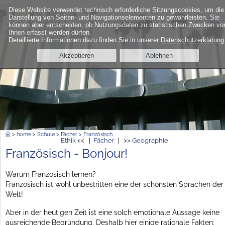
-->
Diese Website verwendet technisch erforderliche Sitzungscookies, um die
≡
Darstellung von Seiten- und Navigationselementen zu gewährleisten. Sie
Georg-Friedrich-Händel-Gymnasium
können aber entscheiden, ob Nutzungsdaten zu statistischen Zwecken vo
Berlin Friedrichshain
Ihnen erfasst werden dürfen.
Frankfurter Allee 6a
Detaillierte Informationen dazu finden Sie in unserer
Datenschutzerklärung
Akzeptieren
Ablehnen
>
home
>
Schule
>
Fächer
>
Französisch
Ethik
<< |
Fächer
| >>
Geographie
Französisch - Bonjour!
Warum Französisch lernen?
Französisch ist wohl unbestritten eine der schönsten Sprachen der
Welt!
Aber in der heutigen Zeit ist eine solch emotionale Aussage keine
ausreichende Begründung. Deshalb hier einige rationale Fakten: