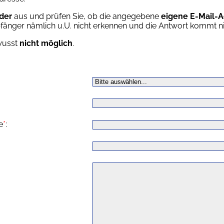
lder
aus und prüfen Sie, ob die angegebene
eigene
E-Mail-A
nger nämlich u.U. nicht erkennen und die Antwort kommt nic
wusst
nicht möglich
.
e
*
: