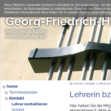
-->
Diese Website verwendet technisch erforderliche Sitzungscookies, um die
entscheiden, ob Nutzungsdaten zu statistischen Zwecken von Ihnen erfas
Detaillierte Informationen dazu finden Sie in unserer
Datenschutzerklärung
Georg-Friedrich-
Berlin Friedrichshain
Frankfurter Allee 6a
>
home
>
Kontakt
>
Lehrer kon
home
Lehrerin bz
Terminkalender
Kontakt
Lehrer kontaktieren
Hier haben Sie die Mög
Anfahrt
eingegebene E-Mail-A