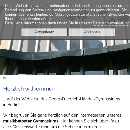
-->
Diese Website verwendet technisch erforderliche Sitzungscookies, um die
≡
Darstellung von Seiten- und Navigationselementen zu gewährleisten. Sie
Georg-Friedrich-Händel-Gymnasium
können aber entscheiden, ob Nutzungsdaten zu statistischen Zwecken vo
Berlin Friedrichshain
Ihnen erfasst werden dürfen.
Frankfurter Allee 6a
Detaillierte Informationen dazu finden Sie in unserer
Datenschutzerklärung
Akzeptieren
Ablehnen
Herzlich willkommen
... auf der Webseite des Georg-Friedrich-Händel-Gymnasiums
in Berlin!
Wir begrüßen Sie ganz herzlich auf den Internetseiten unseres
musikbetonten Gymnasiums
. Hier können Sie sich über (fast)
alles Wissenswerte rund um die Schule informieren.