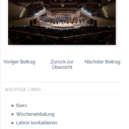
Voriger Beitrag
Zurück zur
Nächster Beitrag
Übersicht
WICHTIGE LINKS
IServ
Wocheneinteilung
Lehrer kontaktieren