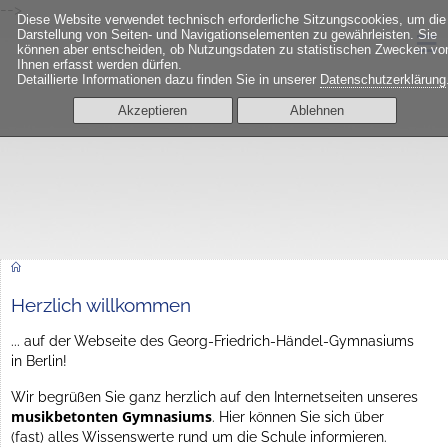
-->
Diese Website verwendet technisch erforderliche Sitzungscookies, um die
≡
Darstellung von Seiten- und Navigationselementen zu gewährleisten. Sie
können aber entscheiden, ob Nutzungsdaten zu statistischen Zwecken vo
Ihnen erfasst werden dürfen.
Detaillierte Informationen dazu finden Sie in unserer
Datenschutzerklärung
Akzeptieren
Ablehnen
Herzlich willkommen
... auf der Webseite des Georg-Friedrich-Händel-Gymnasiums
in Berlin!
Wir begrüßen Sie ganz herzlich auf den Internetseiten unseres
musikbetonten Gymnasiums
. Hier können Sie sich über
(fast) alles Wissenswerte rund um die Schule informieren.