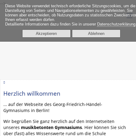
-->
Diese Website verwendet technisch erforderliche Sitzungscookies, um die
≡
Darstellung von Seiten- und Navigationselementen zu gewährleisten. Sie
können aber entscheiden, ob Nutzungsdaten zu statistischen Zwecken vo
Ihnen erfasst werden dürfen.
Detaillierte Informationen dazu finden Sie in unserer
Datenschutzerklärung
Akzeptieren
Ablehnen
Herzlich willkommen
... auf der Webseite des Georg-Friedrich-Händel-
Gymnasiums in Berlin!
Wir begrüßen Sie ganz herzlich auf den Internetseiten
unseres
musikbetonten Gymnasiums
. Hier können Sie sich
über (fast) alles Wissenswerte rund um die Schule