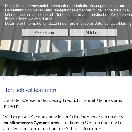
-->
Diese Website verwendet technisch erforderliche Sitzungscookies, um die
≡
Darstellung von Seiten- und Navigationselementen zu gewährleisten. Sie
Georg-Friedrich-Händel-Gymnasium
können aber entscheiden, ob Nutzungsdaten zu statistischen Zwecken vo
Berlin Friedrichshain
Ihnen erfasst werden dürfen.
Frankfurter Allee 6a
Detaillierte Informationen dazu finden Sie in unserer
Datenschutzerklärung
Akzeptieren
Ablehnen
Herzlich willkommen
... auf der Webseite des Georg-Friedrich-Händel-Gymnasiums
in Berlin!
Wir begrüßen Sie ganz herzlich auf den Internetseiten unseres
musikbetonten Gymnasiums
. Hier können Sie sich über (fast)
alles Wissenswerte rund um die Schule informieren.