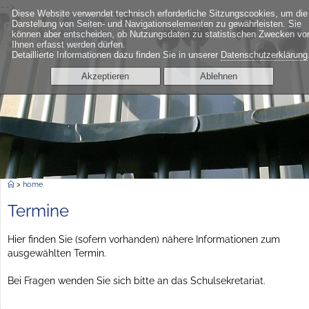
-->
Diese Website verwendet technisch erforderliche Sitzungscookies, um die
≡
Darstellung von Seiten- und Navigationselementen zu gewährleisten. Sie
Georg-Friedrich-Händel-Gymnasium
können aber entscheiden, ob Nutzungsdaten zu statistischen Zwecken vo
Berlin Friedrichshain
Ihnen erfasst werden dürfen.
Frankfurter Allee 6a
Detaillierte Informationen dazu finden Sie in unserer
Datenschutzerklärung
Akzeptieren
Ablehnen
>
home
Termine
Hier finden Sie (sofern vorhanden) nähere Informationen zum
ausgewählten Termin.
Bei Fragen wenden Sie sich bitte an das Schulsekretariat.