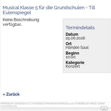
Musical Klasse 5 für die Grundschulen - Till
Eulenspiegel
Keine Beschreibung
verfügbar...
Termindetails
Datum
25.06.2026
Ort
Händel-Saal
Beginn
10:00
Kategorie
Konzert
« Zurück
IMPRESSUM
|
DATENSCHUTZ
| © HÄNDELGYMNASIUM IN BERLIN 2026 | POWERED BY
WBCE
| STAND
12.07.2026:11:19