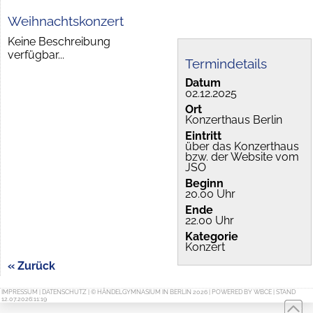
Weihnachtskonzert
Keine Beschreibung
verfügbar...
Termindetails
Datum
02.12.2025
Ort
Konzerthaus Berlin
Eintritt
über das Konzerthaus
bzw. der Website vom
JSO
Beginn
20.00 Uhr
Ende
22.00 Uhr
Kategorie
Konzert
« Zurück
IMPRESSUM
|
DATENSCHUTZ
| © HÄNDELGYMNASIUM IN BERLIN 2026 | POWERED BY
WBCE
| STAND
12.07.2026:11:19