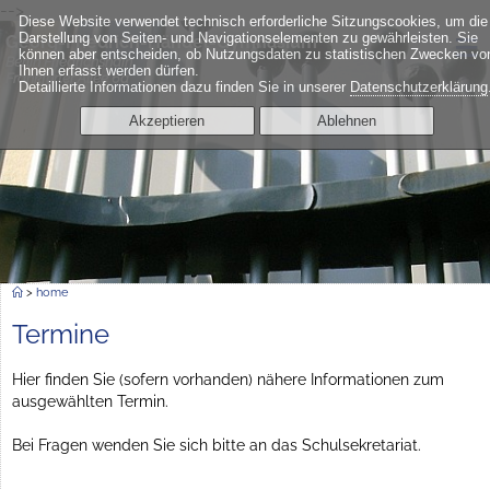
-->
Diese Website verwendet technisch erforderliche Sitzungscookies, um die
≡
Darstellung von Seiten- und Navigationselementen zu gewährleisten. Sie
Georg-Friedrich-Händel-Gymnasium
können aber entscheiden, ob Nutzungsdaten zu statistischen Zwecken vo
Berlin Friedrichshain
Ihnen erfasst werden dürfen.
Frankfurter Allee 6a
Detaillierte Informationen dazu finden Sie in unserer
Datenschutzerklärung
Akzeptieren
Ablehnen
>
home
Termine
Hier finden Sie (sofern vorhanden) nähere Informationen zum
ausgewählten Termin.
Bei Fragen wenden Sie sich bitte an das Schulsekretariat.