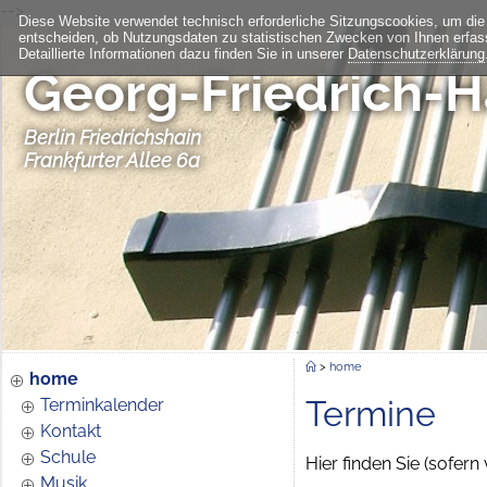
-->
Diese Website verwendet technisch erforderliche Sitzungscookies, um die
entscheiden, ob Nutzungsdaten zu statistischen Zwecken von Ihnen erfas
Detaillierte Informationen dazu finden Sie in unserer
Datenschutzerklärung
Georg-Friedrich-
Berlin Friedrichshain
Frankfurter Allee 6a
>
home
home
Termine
Terminkalender
Kontakt
Schule
Hier finden Sie (sofe
Musik