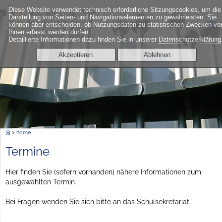
-->
Diese Website verwendet technisch erforderliche Sitzungscookies, um die
≡
Darstellung von Seiten- und Navigationselementen zu gewährleisten. Sie
Georg-Friedrich-Händel-Gymnasium
können aber entscheiden, ob Nutzungsdaten zu statistischen Zwecken vo
Berlin Friedrichshain
Ihnen erfasst werden dürfen.
Frankfurter Allee 6a
Detaillierte Informationen dazu finden Sie in unserer
Datenschutzerklärung
Akzeptieren
Ablehnen
>
home
Termine
Hier finden Sie (sofern vorhanden) nähere Informationen zum
ausgewählten Termin.
Bei Fragen wenden Sie sich bitte an das Schulsekretariat.