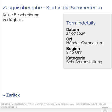
Zeugnisübergabe - Start in die Sommerferien
Keine Beschreibung
verfügbar...
Termindetails
Datum
23.07.2025
Ort
Händel-Gymnasium
Beginn
8.30 Uhr
Kategorie
Schulveranstaltung
« Zurück
IMPRESSUM
|
DATENSCHUTZ
| © HÄNDELGYMNASIUM IN BERLIN 2026 | POWERED BY
WBCE
| STAND
12.07.2026:11:19