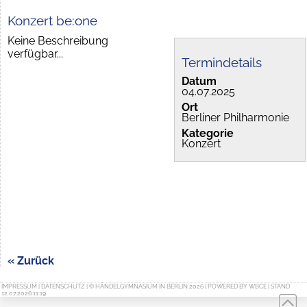
Konzert be:one
Keine Beschreibung
verfügbar...
Termindetails
Datum
04.07.2025
Ort
Berliner Philharmonie
Kategorie
Konzert
« Zurück
IMPRESSUM
|
DATENSCHUTZ
| © HÄNDELGYMNASIUM IN BERLIN 2026 | POWERED BY
WBCE
| STAND
12.07.2026:11:19