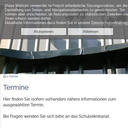
-->
Diese Website verwendet technisch erforderliche Sitzungscookies, um die
≡
Darstellung von Seiten- und Navigationselementen zu gewährleisten. Sie
Georg-Friedrich-Händel-Gymnasium
können aber entscheiden, ob Nutzungsdaten zu statistischen Zwecken vo
Berlin Friedrichshain
Ihnen erfasst werden dürfen.
Frankfurter Allee 6a
Detaillierte Informationen dazu finden Sie in unserer
Datenschutzerklärung
Akzeptieren
Ablehnen
>
home
Termine
Hier finden Sie (sofern vorhanden) nähere Informationen zum
ausgewählten Termin.
Bei Fragen wenden Sie sich bitte an das Schulsekretariat.